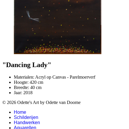
"Dancing Lady"
Materialen:
Acryl op Canvas - Parelmoerverf
Hoogte:
420
cm
Breedte:
40
cm
Jaar:
2018
© 2026 Odette's Art by Odette van Doorne
Home
Schilderijen
Handwerken
Aquarellen