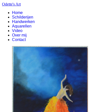
Odette's Art
Home
Schilderijen
Handwerken
Aquarellen
Video
Over mij
Contact